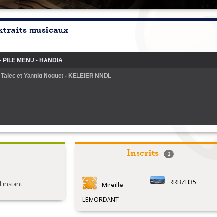
xtraits musicaux
 - PILE MENU - HANDIA
Talec et Yannig Noguet - KELEIER NNDL
Inscrits
2
RRBZH35
instant.
Mireille
LEMORDANT