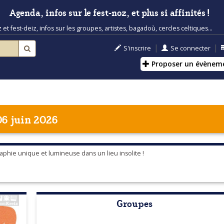
Agenda, infos sur le fest-noz, et plus si affinités !
t fest-deiz, infos sur les groupes, artistes, bagadoù, cercles celtiques...
|
|
S'inscrire
Se connecter
Proposer un évènem
6 juin 2026
phie unique et lumineuse dans un lieu insolite !
Groupes