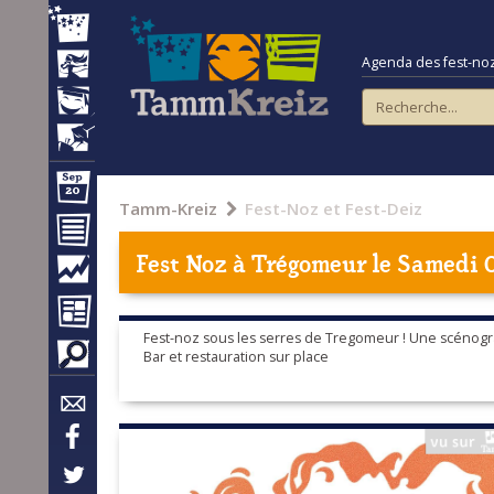
Agenda des fest-noz e
Tamm-Kreiz
Fest-Noz et Fest-Deiz
Fest Noz à
Trégomeur
le Samedi 0
Fest-noz sous les serres de Tregomeur ! Une scénogra
Bar et restauration sur place