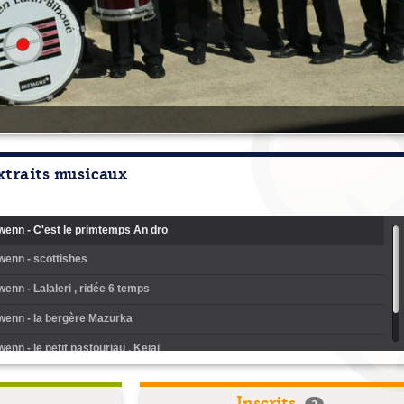
xtraits musicaux
enn - C'est le primtemps An dro
enn - scottishes
enn - Lalaleri , ridée 6 temps
enn - la bergère Mazurka
enn - le petit pastouriau , Kejaj
enn - Suite dev Loudéac
Inscrits