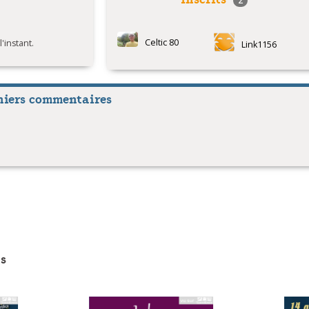
2
Celtic 80
instant.
Link1156
niers commentaires
s