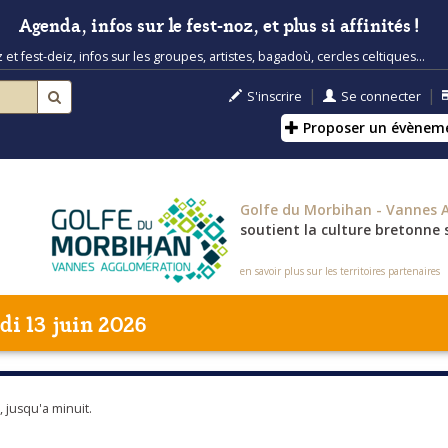
Agenda, infos sur le fest-noz, et plus si affinités !
t fest-deiz, infos sur les groupes, artistes, bagadoù, cercles celtiques...
|
|
S'inscrire
Se connecter
Proposer un évènem
Golfe du Morbihan - Vannes 
soutient la culture bretonne s
en savoir plus sur les territoires partenaires
di 13 juin 2026
, jusqu'a minuit.