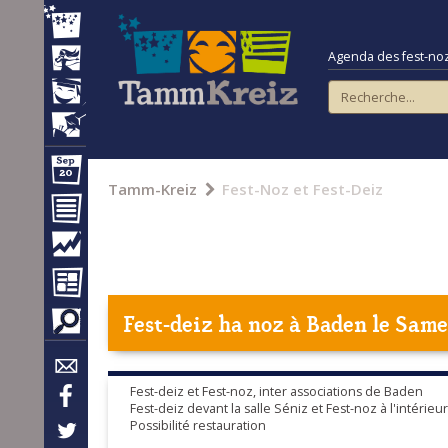
Agenda des fest-noz e
Tamm-Kreiz
Fest-Noz et Fest-Deiz
Fest-deiz ha noz à
Baden
le Same
Fest-deiz et Fest-noz, inter associations de Baden
Fest-deiz devant la salle Séniz et Fest-noz à l'intérieur
Possibilité restauration