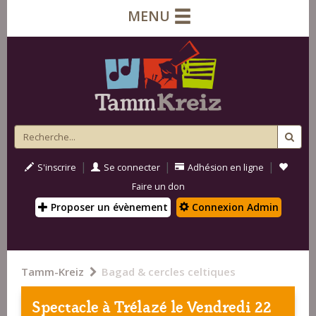
MENU
|
|
|
S'inscrire
Se connecter
Adhésion en ligne
Faire un don
Proposer un évènement
Connexion Admin
Tamm-Kreiz
Bagad & cercles celtiques
Spectacle à
Trélazé
le Vendredi 22