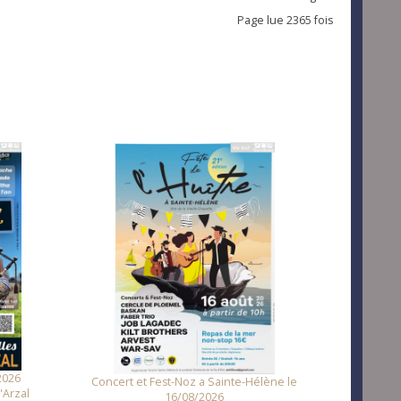
Page lue 2365 fois
Fest Noz a Tr
2026
Concert et Fest-Noz a Sainte-Hélène le
'Arzal
16/08/2026