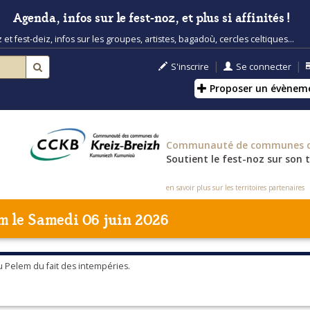
Agenda, infos sur le fest-noz, et plus si affinités !
t fest-deiz, infos sur les groupes, artistes, bagadoù, cercles celtiques...
|
|
S'inscrire
Se connecter
Proposer un évènem
Communauté de communes du
Soutient le fest-noz sur son t
en savoir plus sur les territoires partenaires
em
le Samedi 06 juin 2026
du Pelem du fait des intempéries.