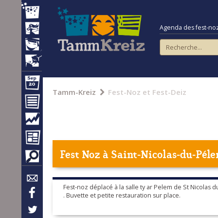
Agenda des fest-noz e
Tamm-Kreiz
Fest-Noz et Fest-Deiz
Fest Noz à
Saint-Nicolas-du-Pél
Fest-noz déplacé à la salle ty ar Pelem de St Nicolas 
. Buvette et petite restauration sur place.