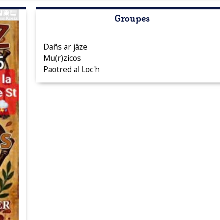
Groupes
Dañs ar jâze
Mu(r)zicos
Paotred al Loc'h