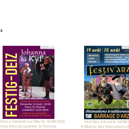
s
 Deiz a Camaret-sur-Mer le 16/08/2026
Fest Noz a Arzal le 14/08/
les Amis du Quartier St Thomas
Alliance des Associations d