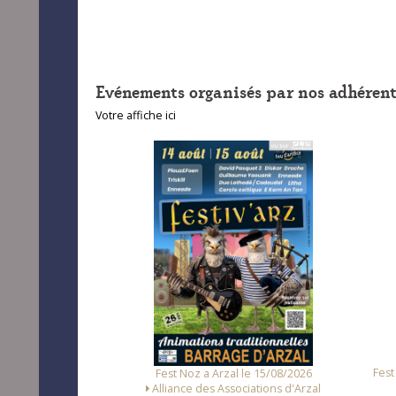
Evénements organisés par nos adhérent
Votre affiche ici
unet le 14/08/2026
Fest
Fest Noz a Arzal le 15/08/2026
Loc Noz
Alliance des Associations d'Arzal