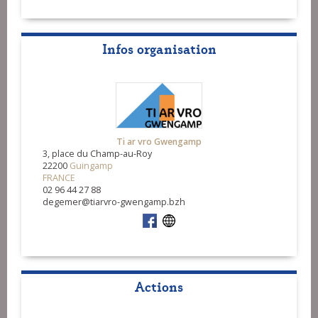
Infos organisation
Ti ar vro Gwengamp
3, place du Champ-au-Roy
22200
Guingamp
FRANCE
02 96 44 27 88
degemer@tiarvro-gwengamp.bzh
Actions