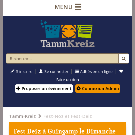
MENU
|
|
|
S'inscrire
Se connecter
Adhésion en ligne
Faire un don
Proposer un évènement
Connexion Admin
Tamm-Kreiz
Fest-Noz et Fest-Deiz
Fest Deiz à
Guingamp
le Dimanche