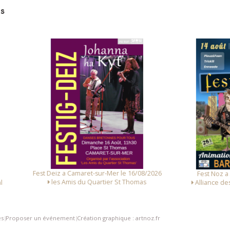
s
 Deiz a Camaret-sur-Mer le 16/08/2026
Fest Noz a Arzal le 14/08/
les Amis du Quartier St Thomas
Alliance des Associations d
es
Proposer un événement
Création graphique : artnoz.fr
|
|