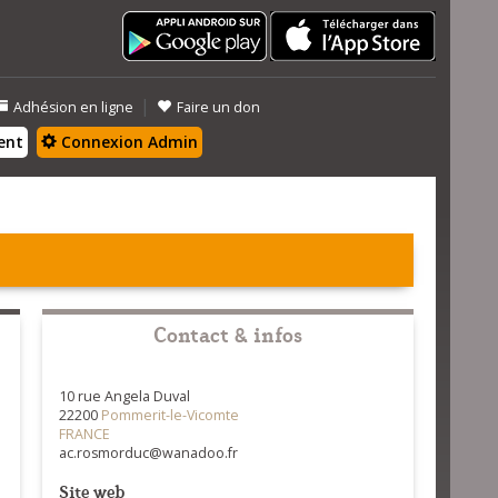
|
Adhésion en ligne
Faire un don
ent
Connexion Admin
Contact & infos
10 rue Angela Duval
22200
Pommerit-le-Vicomte
FRANCE
ac.rosmorduc@wanadoo.fr
Site web