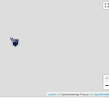
+
−
Leaflet
| © Openstreetmap France | ©
OpenStreet