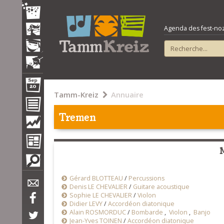
Agenda des fest-noz e
Tamm-Kreiz
Annuaire
Tremen
Gérard BLOTTEAU
/
Percussions
Denis LE CHEVALIER
/
Guitare acoustique
Sophie LE CHEVALIER
/
Violon
Didier LEVY
/
Accordéon diatonique
Alain ROSMORDUC
/
Bombarde
,
Violon
,
Banjo
Jean-Yves TOINEN
/
Accordéon diatonique