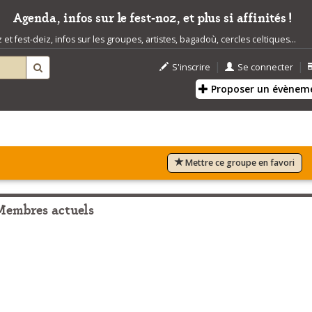
Agenda, infos sur le fest-noz, et plus si affinités !
t fest-deiz, infos sur les groupes, artistes, bagadoù, cercles celtiques...
|
|
S'inscrire
Se connecter
Proposer un évènem
Mettre ce groupe en favori
Membres actuels