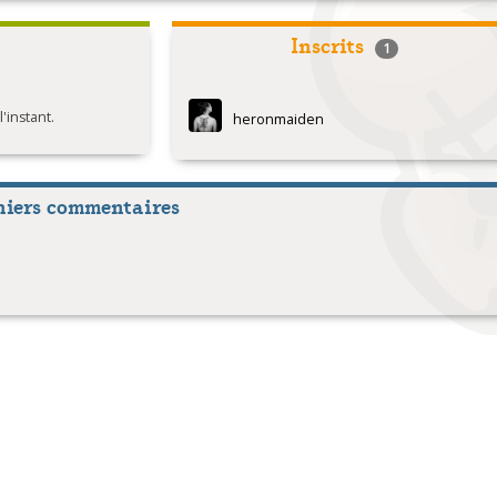
Inscrits
1
instant.
heronmaiden
niers commentaires