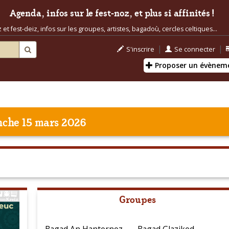
Agenda, infos sur le fest-noz, et plus si affinités !
t fest-deiz, infos sur les groupes, artistes, bagadoù, cercles celtiques...
|
|
S'inscrire
Se connecter
Proposer un évènem
che 15 mars 2026
Groupes