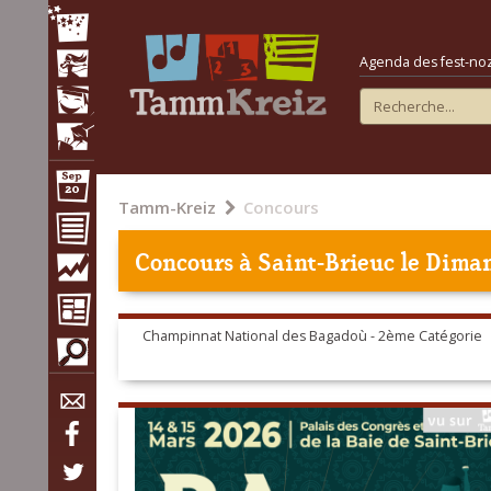
Agenda des fest-noz e
Tamm-Kreiz
Concours
Concours à
Saint-Brieuc
le Diman
Champinnat National des Bagadoù - 2ème Catégorie