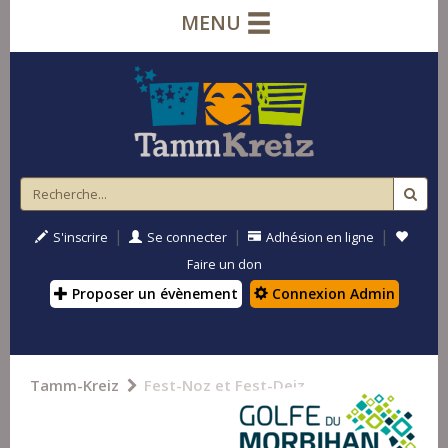
MENU
|
|
|
S'inscrire
Se connecter
Adhésion en ligne
Faire un don
Proposer un évènement
Connexion Admin
Tamm-Kreiz
Fest-Noz et Fest-Deiz