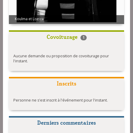
Koulma et Loeiza
Landat/Moisson
Covoiturage
1
Aucune demande ou proposition de covoiturage pour
l'instant.
Inscrits
Personne ne s'est inscrit à l'événement pour l'instant.
Derniers commentaires