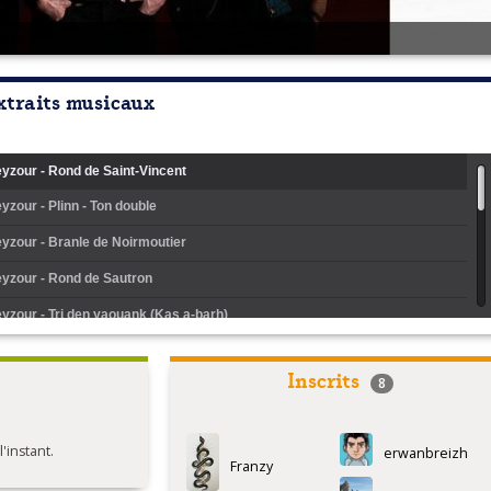
xtraits musicaux
eyzour - Rond de Saint-Vincent
eyzour - Plinn - Ton double
eyzour - Branle de Noirmoutier
eyzour - Rond de Sautron
eyzour - Tri den yaouank (Kas a-barh)
eyzour - Deus en-dro nevez-amzer
Inscrits
8
eyzour - Son pardon Koloreg (Gavotte des montagnes)
eyzour - Sur la grand'route (Mazurka)
instant.
erwanbreizh
eyzour - Travers collection (Avant-deux de travers)
Franzy