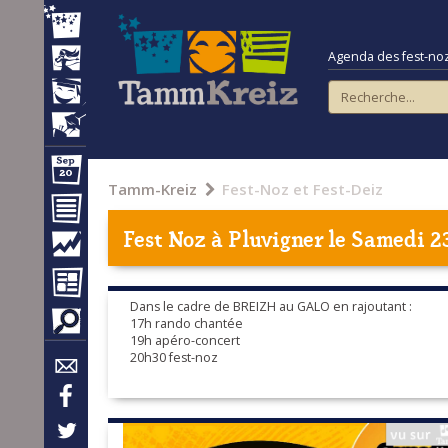
Agenda des fest-noz e
Tamm-Kreiz
Fest-Noz et Fest-Deiz
Fest Noz à
Pluvigner
le Samedi 2
Dans le cadre de BREIZH au GALO en rajoutant :
17h rando chantée
19h apéro-concert
20h30 fest-noz