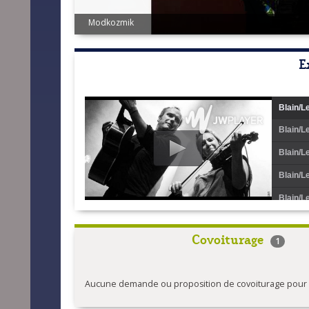
OL et PAT
E
Blain/L
Blain/L
Blain/L
Blain/L
Blain/L
Blain/L
Covoiturage
1
Blain/L
Blain/L
Aucune demande ou proposition de covoiturage pour l'
Blain/L