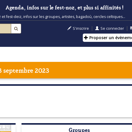
Agenda, infos sur le fest-noz, et plus si affinités !
t fest-deiz, infos sur les groupes, artistes, bagadoù, cercles celtiques...
|
|
S'inscrire
Se connecter
Proposer un évènem
3 septembre 2023
Groupes