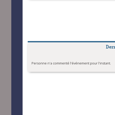
OL et P
OL et P
OL et P
OL et P
OL et P
Der
Personne n'a commenté l'événement pour l'instant.