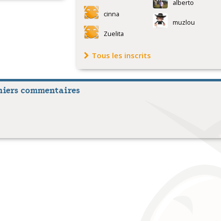
AT - Scottish québécoise
alberto
cinna
AT - Horn Pipe
muzlou
Zuelita
AT - Dans Kef
AT - Guédennes du Gouray
Tous les inscrits
AT - Suite Tréguer
niers commentaires