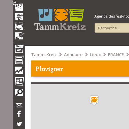
Agenda des fest-noz e
Tamm-Kreiz
Annuaire
Lieux
FRANCE
Pluvigner