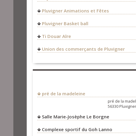
http://www.auray-tourisme.
06 62 53 83 24
Pluvigner Animations et Fêtes
plijadurcantenouz@gmail.c
https://www.facebook.com/
Pluvigner Basket ball
http://pluvigner-basketball.f
Ti Douar Alre
11 rue du Tanin
Union des commerçants de Pluvigner
56330
Pluvigner
FRANCE
02 97 78 41 40
06 11 25 07 79
degemer@tidouaralre.com
http://www.tidouaralre.com
https://www.facebook.com/t
pré de la madeleine
pré de la made
56330 Pluvigne
Salle Marie-Josèphe Le Borgne
Complexe sportif du Goh Lanno