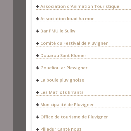
Association d'Animation Touristique
Association koad ha mor
http://koadhamor.over-blog
Bar PMU le Sulky
18 Pl. Saint-Michel,
Comité du Festival de Pluvigner
56330
Pluvigner
Route de Bieuzy
FRANCE
Douarou Sant Klomer
56330
Pluvigner
FRANCE
Goueliou ar Plewigner
La boule pluvignoise
Mairie de Pluvigner
Les Mat'lots Errants
Place saint-michel
56330
Pluvigner
Municipalité de Pluvigner
FRANCE
http://www.pluvigner.fr/
laboulepluvignoise@gmail.
Office de tourisme de Pluvigner
pluvigner@auray-tourisme.
Plijadur Cantë nouz