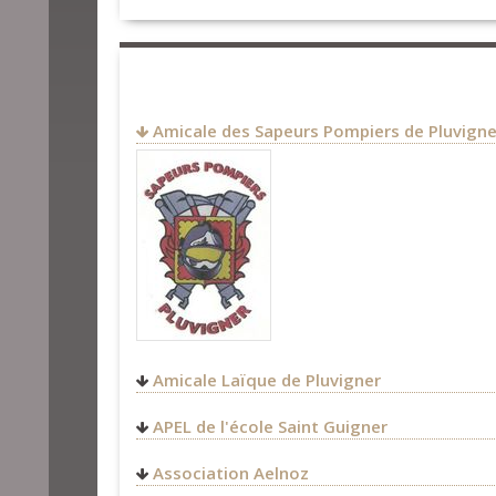
Amicale des Sapeurs Pompiers de Pluvigne
Amicale Laïque de Pluvigner
http://amicale-laique.pluvig
APEL de l'école Saint Guigner
blog.com/
apelsaintguigner@gmail.co
Association Aelnoz