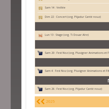
Sam 14 :
Veillée
Dim 22 :
Concert (org. Plijadur Cantë nouz)
Lun 13 :
Stage (org. Ti Douar Alre)
Sam 20 :
Fest Noz (org. Pluvigner Animations et F
Sam 4 :
Fest Noz (org. Pluvigner Animations et Fê
Sam 26 :
Fest Noz (org. Plijadur Cantë nouz)
2025