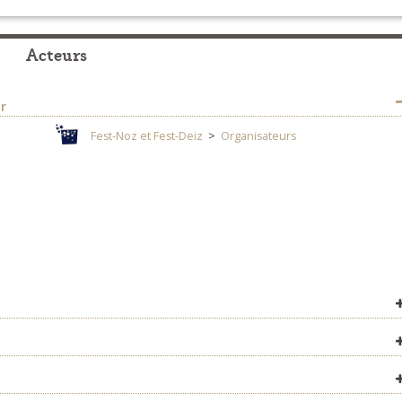
Acteurs
r
Fest-Noz et Fest-Deiz
>
Organisateurs
ner.over-
Fest-Noz et Fest-Deiz
>
Organisateurs
m
Fest-Noz et Fest-Deiz
>
Organisateurs