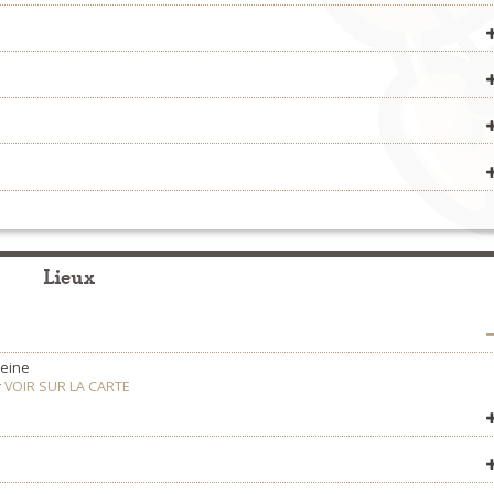
com/
Fest-Noz et Fest-Deiz
>
Organisateurs
om
plijadurcantenouz
Fest-Noz et Fest-Deiz
>
Organisateurs
Concerts
>
Organisateurs
r/
Fest-Noz et Fest-Deiz
>
Organisateurs
Fest-Noz et Fest-Deiz
>
Organisateurs
Fest-Noz et Fest-Deiz
>
Organisateurs
Formation
>
Organisateurs
Lieux
/
i.douaralre
leine
r
VOIR SUR LA CARTE
VOIR SUR LA CARTE