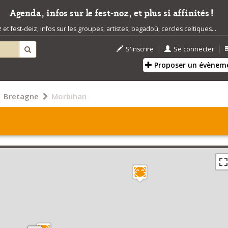
Agenda, infos sur le fest-noz, et plus si affinités !
t fest-deiz, infos sur les groupes, artistes, bagadoù, cercles celtiques...
|
|
S'inscrire
Se connecter
Proposer un évènem
Bretagne
Morbihan