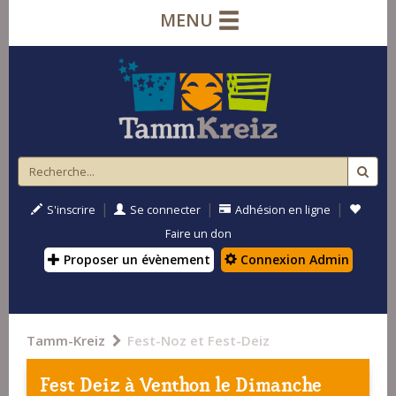
MENU
|
|
|
S'inscrire
Se connecter
Adhésion en ligne
Faire un don
Proposer un évènement
Connexion Admin
Tamm-Kreiz
Fest-Noz et Fest-Deiz
Fest Deiz à
Venthon
le Dimanche