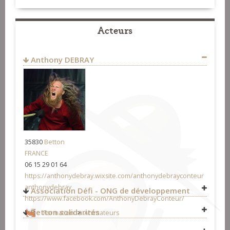
Acteurs
Anthony DEBRAY
35830
Betton
FRANCE
06 15 29 01 64
https://anthonydebray.wixsite.com/anthonydebrayconteur
anthonydebray
Association Défi - ONG de développement
https://www.facebook.com/AnthonyDebrayConteur/
Betton solidarités
Formation
>
Animateurs