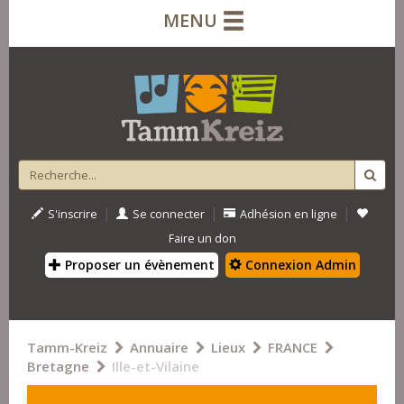
MENU
|
|
|
S'inscrire
Se connecter
Adhésion en ligne
Faire un don
Proposer un évènement
Connexion Admin
Tamm-Kreiz
Annuaire
Lieux
FRANCE
Bretagne
Ille-et-Vilaine