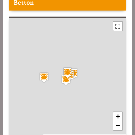
Betton
+
−