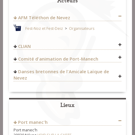
AFM Téléthon de Nevez
Fest-Noz et Fest-Deiz
>
Organisateurs
CLIAN
Fest-Noz et Fest-Deiz
>
Organisateurs
Comité d'animation de Port-Manech
Fest-Noz et Fest-Deiz
>
Organisateurs
Danses bretonnes de l'Amicale Laïque de
Nevez
http://amicale-laique-
nevez.jimdo.com/activit%C3%A9s/danse-bretonne/
Fest-Noz et Fest-Deiz
>
Organisateurs
Lieux
Port manec'h
Port manec'h