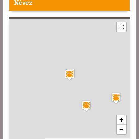
Névez
+
−