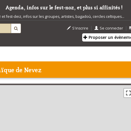
Agenda, infos sur le fest-noz, et plus si affinités !
t fest-deiz, infos sur les groupes, artistes, bagadoù, cercles celtiques...
|
|
S'inscrire
Se connecter
Proposer un évènem
aïque de Nevez