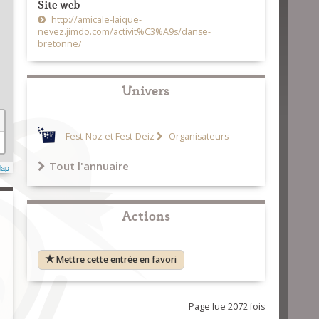
Site web
http://amicale-laique-
nevez.jimdo.com/activit%C3%A9s/danse-
bretonne/
Univers
Fest-Noz et Fest-Deiz
Organisateurs
Tout l'annuaire
Map
Actions
Mettre cette entrée en favori
Page lue 2072 fois