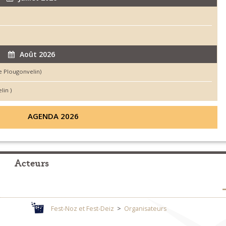
Août 2026
de Plougonvelin)
lin )
AGENDA 2026
Acteurs
Fest-Noz et Fest-Deiz
>
Organisateurs