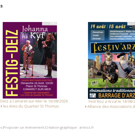
s
 Deiz a Camaret-sur-Mer le 16/08/2026
Fest Noz a Arzal le 14/08/
les Amis du Quartier St Thomas
Alliance des Associations d
es
Proposer un événement
Création graphique : artnoz.fr
|
|