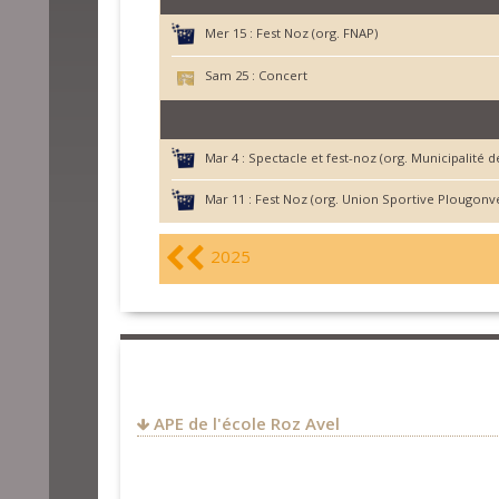
Mer 15 :
Fest Noz (org. FNAP)
Sam 25 :
Concert
Mar 4 :
Spectacle et fest-noz (org. Municipalité 
Mar 11 :
Fest Noz (org. Union Sportive Plougonve
2025
APE de l'école Roz Avel