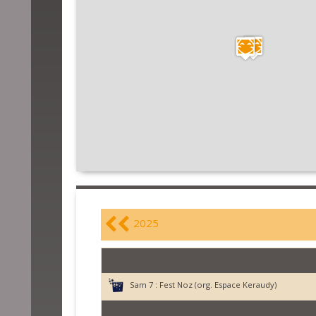
2025
Sam 7 :
Fest Noz (org. Espace Keraudy)