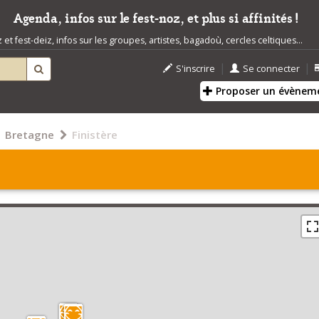
Agenda, infos sur le fest-noz, et plus si affinités !
t fest-deiz, infos sur les groupes, artistes, bagadoù, cercles celtiques...
|
|
S'inscrire
Se connecter
Proposer un évènem
Bretagne
Finistère