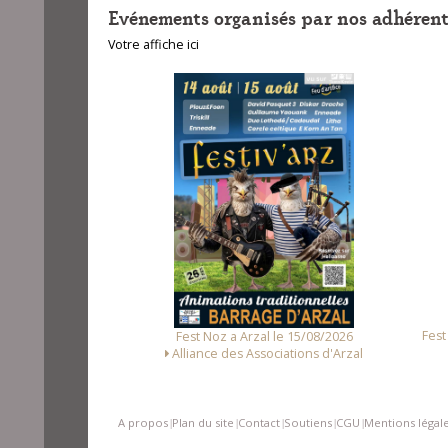
Evénements organisés par nos adhérent
Votre affiche ici
unet le 14/08/2026
Fest
Fest Noz a Arzal le 15/08/2026
Loc Noz
Alliance des Associations d'Arzal
A propos
Plan du site
Contact
Soutiens
CGU
Mentions légal
|
|
|
|
|