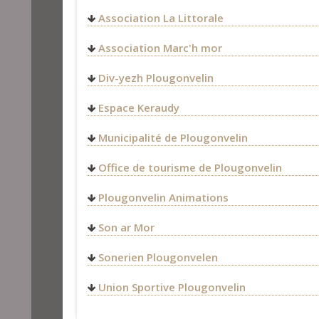
Association La Littorale
Association Marc'h mor
Div-yezh Plougonvelin
Espace Keraudy
Rue du Stade
Municipalité de Plougonvelin
29217
Plougonvelin
FRANCE
Office de tourisme de Plougonvelin
02 98 38 00 38
accueil@espacekeraudy.co
Plougonvelin Animations
https://www.espacekeraudy
Espace Keraudy
https://www.facebook.com/
Son ar Mor
Rue du Stade
29217
Plougonvelin
Sonerien Plougonvelen
FRANCE
29217
Plougonvelin
02 98 38 03 81
Union Sportive Plougonvelin
FRANCE
animation@plougonvelin.fr
6 Route De Créachmeur
06 86 12 32 03
http://www.plougonvelin-