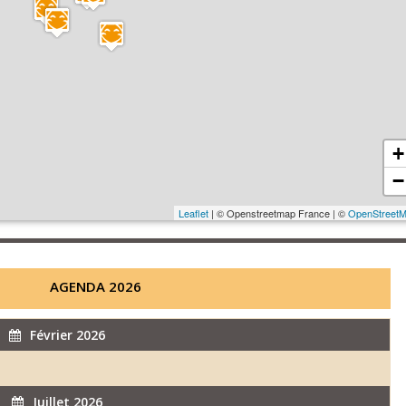
+
−
Leaflet
| © Openstreetmap France | ©
OpenStreet
AGENDA 2026
Février 2026
Juillet 2026