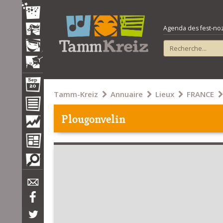
Agenda des fest-noz e
Tamm-Kreiz
Annuaire
Lieux
FRANCE
Plougonvelin