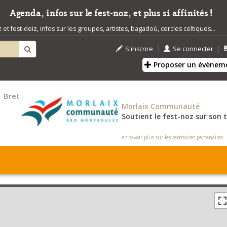
Agenda, infos sur le fest-noz, et plus si affinités !
t fest-deiz, infos sur les groupes, artistes, bagadoù, cercles celtiques...
|
|
S'inscrire
Se connecter
Proposer un évènem
Bretagne
Finistère
Morlaix Communauté
Soutient le fest-noz sur son t
en savoir plus sur les territoires partenaires