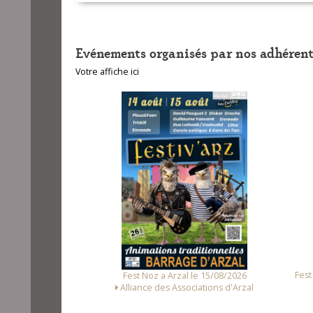
Evénements organisés par nos adhérent
Votre affiche ici
unet le 14/08/2026
Fest
Fest Noz a Arzal le 15/08/2026
Loc Noz
Alliance des Associations d'Arzal