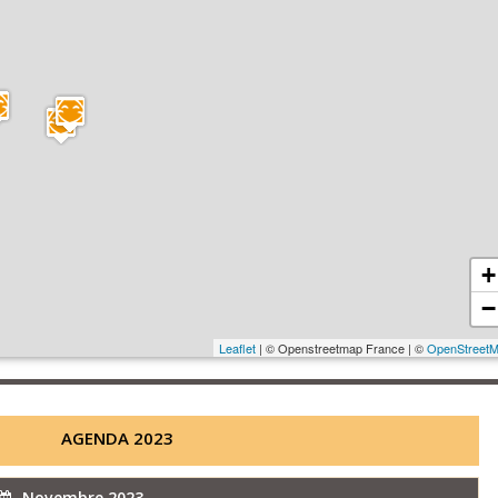
+
−
Leaflet
| © Openstreetmap France | ©
OpenStreet
AGENDA 2023
Novembre 2023