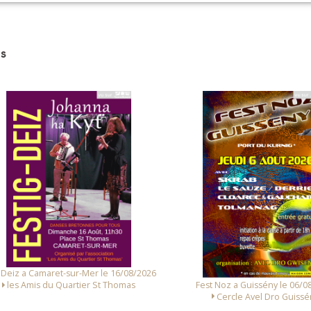
s
 Deiz a Camaret-sur-Mer le 16/08/2026
Fest Noz a Guissény le 06/0
les Amis du Quartier St Thomas
Cercle Avel Dro Guissé