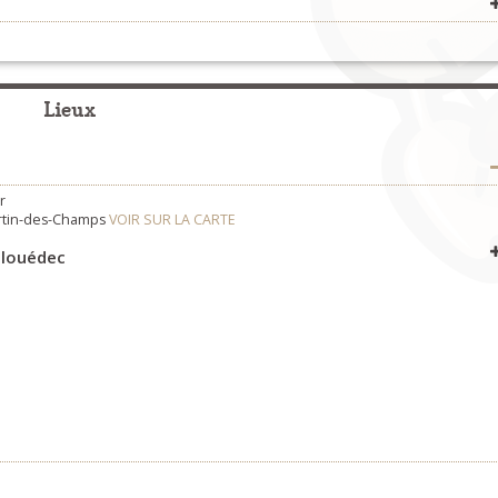
Concerts
>
Organisateurs
Bagad & cercles celtiques
>
Cercles celtiques
Lieux
r
rtin-des-Champs
VOIR SUR LA CARTE
llouédec
VOIR SUR LA CARTE