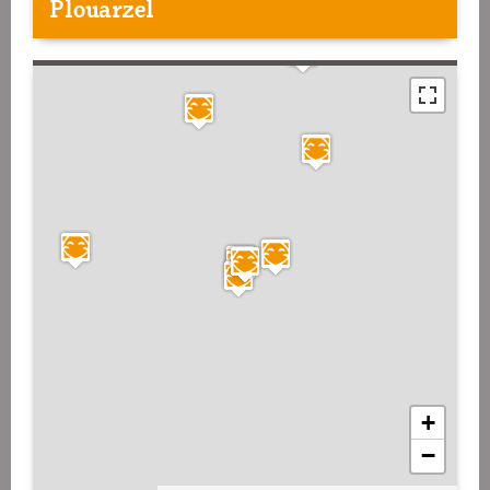
Plouarzel
+
−