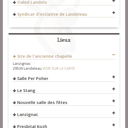
Fest-Noz et Fest-Deiz
>
Organisateurs
Oaled Landelo
Syndicat d'initiative de Landeleau
Fest-Noz et Fest-Deiz
>
Organisateurs
Presbital kozh
Lieux
3 rue de l'Aulne
29530
Landeleau
Site de l'ancienne chapelle
FRANCE
02-98-93-93-08
Lanzigniac
29530 Landeleau
VOIR SUR LA CARTE
07-82-78-24-37
oaled-landelo@orange.fr
Salle Per Poher
https://www.gite-presbitalkozh-landeleau.bzh/
https://www.facebook.com/Presbital-Kozh-
Le Stang
VOIR SUR LA CARTE
571270392941899/
Fest-Noz et Fest-Deiz
>
Organisateurs
Nouvelle salle des fêtes
VOIR SUR LA CARTE
Lanzignac
Formation
>
Organisateurs
Presbital Kozh
VOIR SUR LA CARTE