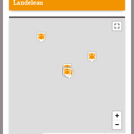
Landeleau
+
−