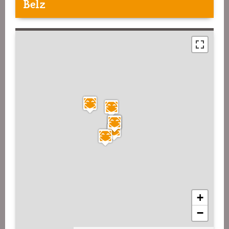
Belz
+
−