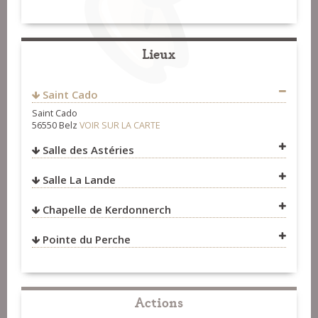
Fest-Noz et Fest-Deiz
>
Organisateurs
Lieux
Saint Cado
Saint Cado
56550 Belz
VOIR SUR LA CARTE
http://vannesfreechapter.org/
Fest-Noz et Fest-Deiz
>
Organisateurs
Salle des Astéries
Salle La Lande
VOIR SUR LA CARTE
Chapelle de Kerdonnerch
VOIR SUR LA CARTE
Pointe du Perche
VOIR SUR LA CARTE
VOIR SUR LA CARTE
Actions