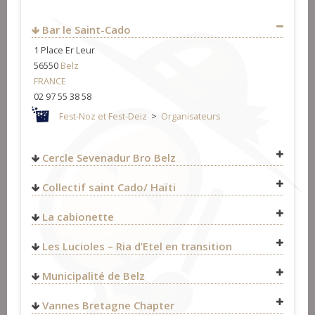
Bar le Saint-Cado
1 Place Er Leur
56550
Belz
FRANCE
02 97 55 38 58
Fest-Noz et Fest-Deiz
>
Organisateurs
Cercle Sevenadur Bro Belz
phiblanquet@wanadoo.fr
Collectif saint Cado/ Haïti
Fest-Noz et Fest-Deiz
>
Organisateurs
http://haiti-stcado.over-blog.com/
La cabionette
Fest-Noz et Fest-Deiz
>
Organisateurs
Formation
>
Organisateurs
0633750651
Les Lucioles – Ria d’Etel en transition
contact@lacabionnette.fr
https://lacabionnette.fr/
Bagad & cercles celtiques
>
Cercles celtiques
Fest-Noz et Fest-Deiz
>
Organisateurs
Municipalité de Belz
Fest-Noz et Fest-Deiz
>
Organisateurs
http://www.mairie-belz.fr/
Vannes Bretagne Chapter