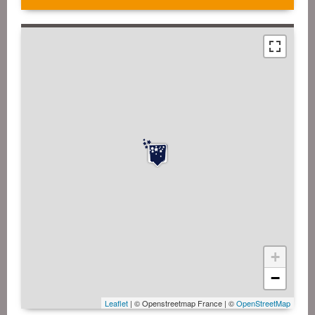
+
−
Leaflet
| © Openstreetmap France | ©
OpenStreetMap