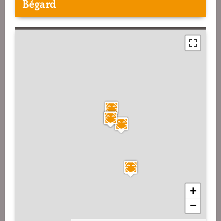
Bégard
+
−