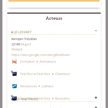
Acteurs
Jil LEHART
kernijen Trézélan
22140
Bégard
FRANCE
https://sites.google.com/site/gilleslehart/
Formation
>
Animateurs
Fest-Noz et Fest-Deiz
>
Chanteurs
Ressources
>
Luthiers
Fest-Noz et Fest-Deiz
>
Musiciens
Jañ-Mai PRIOL