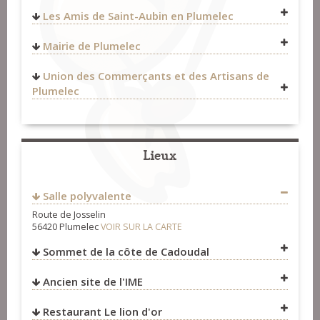
lop56420@gmail.com
festivalplumelec@gmail.com
Les Amis de Saint-Aubin en Plumelec
Fest-Noz et Fest-Deiz
>
Organisateurs
https://www.claiedesol.fr/
6
Fest-Noz et Fest-Deiz
>
Organisateurs
Mairie de Plumelec
https://www.facebook.com/claiedesol/
Kermorin
Fest-Noz et Fest-Deiz
>
Organisateurs
56420
Plumelec
19 Pl. de l'Église,
Union des Commerçants et des Artisans de
FRANCE
56420
Plumelec
Plumelec
07 86 11 32 03
FRANCE
Concerts
>
Organisateurs
ucap.plumelec@outlook.fr
lanvaobreizik@gmail.com
https://www.facebook.com/p/Ville-de-Plumelec-
100052540550132/
https//www.facebook.com/lanvaobreizik
Concerts
>
Organisateurs
Fest-Noz et Fest-Deiz
>
Organisateurs
Fest-Noz et Fest-Deiz
>
Groupes
Lieux
Salle polyvalente
Route de Josselin
56420 Plumelec
VOIR SUR LA CARTE
Sommet de la côte de Cadoudal
Ancien site de l'IME
VOIR SUR LA CARTE
Restaurant Le lion d'or
VOIR SUR LA CARTE