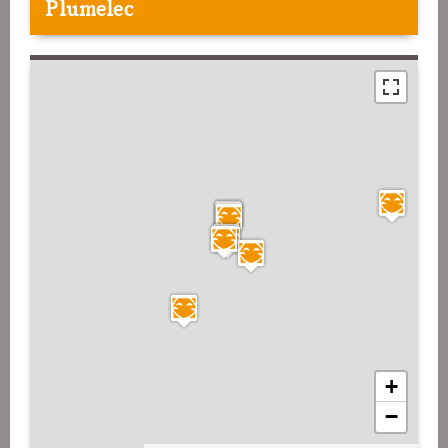
Plumelec
+
−