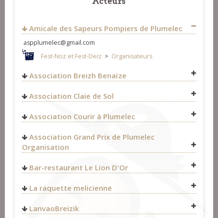
Amicale des Sapeurs Pompiers de Plumelec
aspplumelec@gmail.com
Fest-Noz et Fest-Deiz
>
Organisateurs
Association Breizh Benaïze
Association Claie de Sol
Association Courir à Plumelec
https://www.facebook.com/courir.aplumelec.12
Association Grand Prix de Plumelec
Fest-Noz et Fest-Deiz
>
Organisateurs
Organisation
http://www.grand-prix-plumelec.com/
Bar-restaurant Le Lion D'Or
Mairie de Plumelec
Fest-Noz et Fest-Deiz
>
Organisateurs
Fest-Noz et Fest-Deiz
>
Organisateurs
9 place de l'église
19 place de l'église
La raquette melicienne
56420
Plumelec
56420
Plumelec
FRANCE
Fest-Noz et Fest-Deiz
>
Organisateurs
FRANCE
LanvaoBreizik
02 97 42 24 19
0620195973