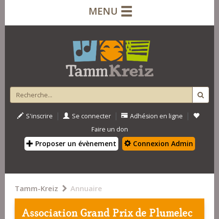
MENU
|
|
|
S'inscrire
Se connecter
Adhésion en ligne
Faire un don
Proposer un évènement
Connexion Admin
Tamm-Kreiz
Annuaire
Association Grand Prix de Plumelec