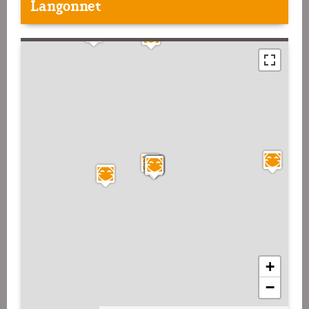
Langonnet
+
−