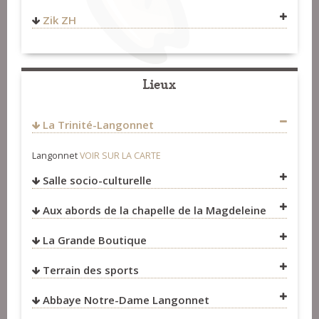
Concerts
>
Organisateurs
http://dourlepottier4tet.bzh
Zik ZH
https://www.facebook.com/dourlepottierquartet/
Ressources
>
Producteurs
Chez Dom DUFF
Fest-Noz et Fest-Deiz
>
Groupes
1 Lopriac
56630
Langonnet
Fest-Noz et Fest-Deiz
>
Organisateurs
Lieux
FRANCE
06 03 82 33 27
Concerts
>
Organisateurs
zik.zh@yahoo.com
La Trinité-Langonnet
http://zikzh.strikingly.com/
Fest-Noz et Fest-Deiz
>
Organisateurs
Langonnet
VOIR SUR LA CARTE
Salle socio-culturelle
Concerts
>
Organisateurs
Aux abords de la chapelle de la Magdeleine
La Grande Boutique
Terrain des sports
Abbaye Notre-Dame Langonnet
VOIR SUR LA CARTE