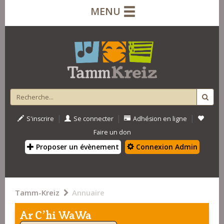
MENU
|
|
|
S'inscrire
Se connecter
Adhésion en ligne
Faire un don
Proposer un évènement
Connexion Admin
Tamm-Kreiz
Annuaire
Ar C'hi WaWa