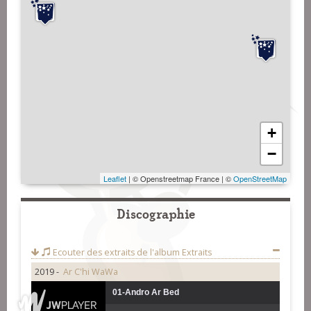
+
−
Leaflet
| © Openstreetmap France | ©
OpenStreetMap
Discographie
Ecouter des extraits de l'album
Extraits
2019 -
Ar C'hi WaWa
01-Andro Ar Bed