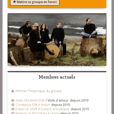
Mettre ce groupe en favori
Membres actuels
Afficher l'historique du groupe
Yvain DELAHOUSSE
/
Viole d'amour depuis 2019
Constance EVE
/
Violon
depuis 2019
Erwan LE GOFF
/
Guitare acoustique
depuis 2015
Nolwen LE NOUVEAU
/
Chant
depuis 2015