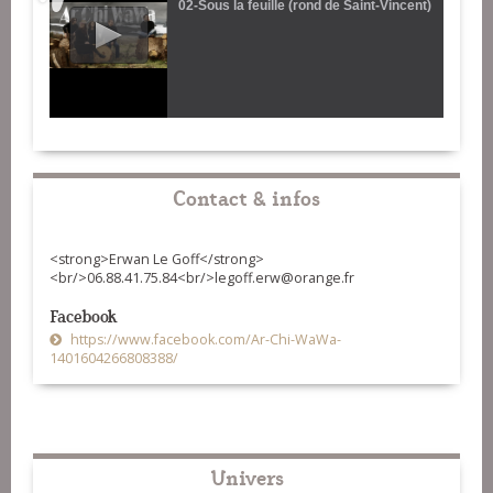
02-Sous la feuille (rond de Saint-Vincent)
Contact & infos
<strong>Erwan Le Goff</strong>
<br/>06.88.41.75.84<br/>legoff.erw@orange.fr
Facebook
https://www.facebook.com/Ar-Chi-WaWa-
1401604266808388/
Univers