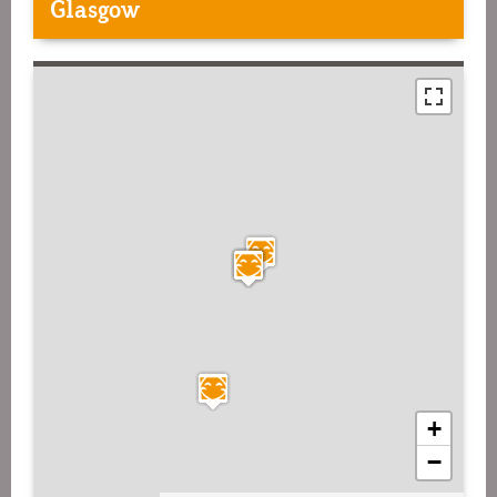
Glasgow
+
−