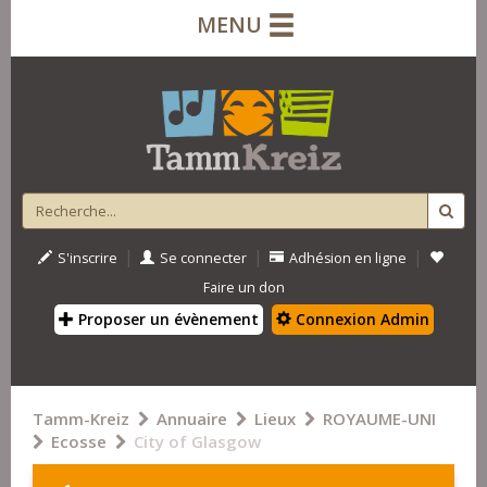
MENU
|
|
|
S'inscrire
Se connecter
Adhésion en ligne
Faire un don
Proposer un évènement
Connexion Admin
Tamm-Kreiz
Annuaire
Lieux
ROYAUME-UNI
Ecosse
City of Glasgow