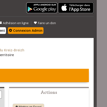
|
Adhésion en ligne
Faire un don
ent
Connexion Admin
 Kreiz-Breizh
erritoire
Actions
Mettre en favori