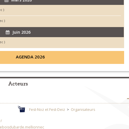
c )
ec )
Juin 2026
ec )
AGENDA 2026
Acteurs
Fest-Noz et Fest-Deiz
>
Organisateurs
r/
leboisdubarde.mellionnec