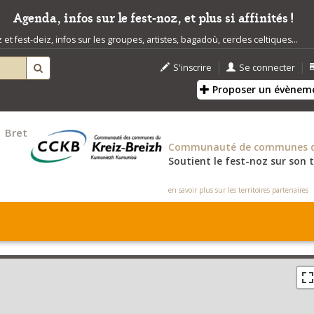
Agenda, infos sur le fest-noz, et plus si affinités !
t fest-deiz, infos sur les groupes, artistes, bagadoù, cercles celtiques...
|
|
S'inscrire
Se connecter
Proposer un évènem
Bretagne
Côtes-d'Armor
Communauté de communes du
Soutient le fest-noz sur son t
en savoir plus sur les territoires partenaires