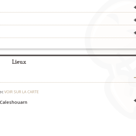
Concerts
>
Organisateurs
Formation
>
Organisateurs
Fest-Noz et Fest-Deiz
>
Organisateurs
Lieux
Concerts
>
Organisateurs
nec
VOIR SUR LA CARTE
t Caleshouarn