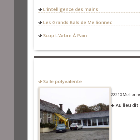
L'intelligence des mains
Les Grands Bals de Mellionnec
Scop L'Arbre À Pain
02 96 24 22 65
fournil@larbreapain.coop
Salle polyvalente
22210 Mellion
Au lieu di