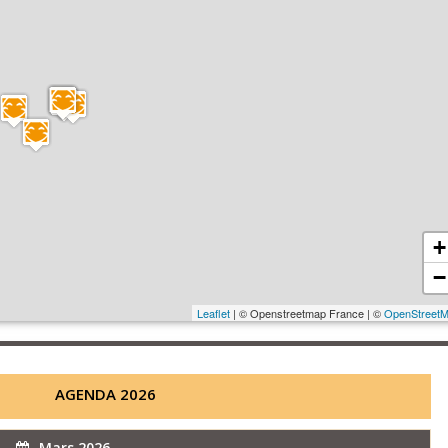
+
−
Leaflet
| © Openstreetmap France | ©
OpenStreet
AGENDA 2026
Mars 2026