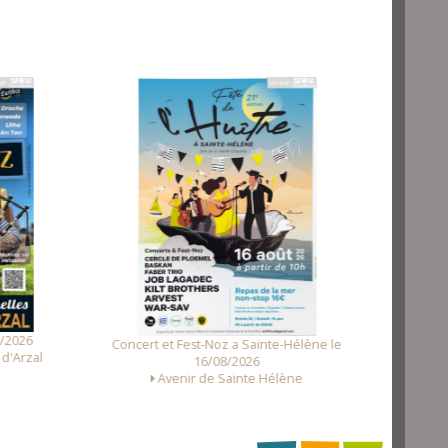
Fest N
2026
Concert et Fest-Noz a Sainte-Hélène le
'Arzal
16/08/2026
Avenir de Sainte Hélène