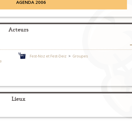
AGENDA 2006
Acteurs
Fest-Noz et Fest-Deiz
>
Groupes
e
Lieux