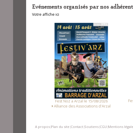
Evénements organisés par nos adhérent
Votre affiche ici
unet le 14/08/2026
Fest
Fest Noz a Arzal le 15/08/2026
Loc Noz
Alliance des Associations d'Arzal
A propos
Plan du site
Contact
Soutiens
CGU
Mentions légal
|
|
|
|
|