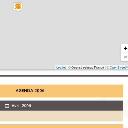
+
−
Leaflet
| © Openstreetmap France | ©
OpenStreet
AGENDA 2006
Avril 2006