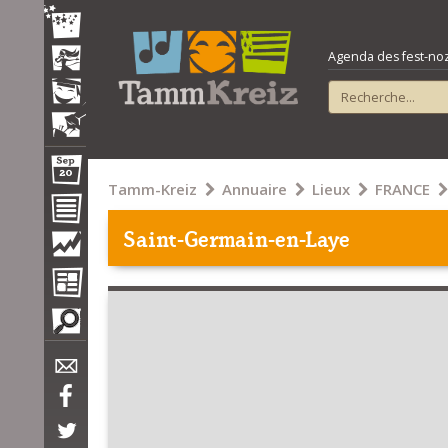
Agenda des fest-noz e
Tamm-Kreiz
Annuaire
Lieux
FRANCE
Saint-Germain-en-Laye