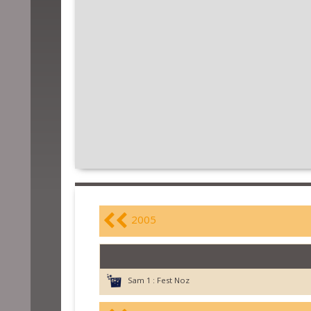
2005
Sam 1 :
Fest Noz