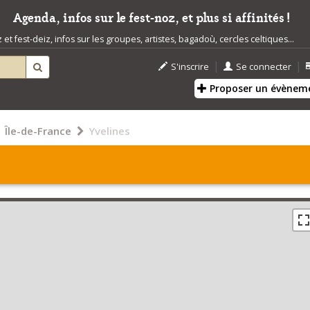
Agenda, infos sur le fest-noz, et plus si affinités !
t fest-deiz, infos sur les groupes, artistes, bagadoù, cercles celtiques...
|
|
S'inscrire
Se connecter
Proposer un évènem
Île-de-France
Yvelines