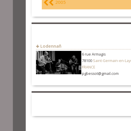
2005
Lodennañ
6 rue Armagis
78100
Saint-Germain-en-Lay
FRANCE
pgbessot@gmail.com