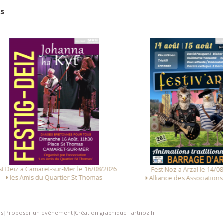
s
 Deiz a Camaret-sur-Mer le 16/08/2026
Fest Noz a Arzal le 14/08/
les Amis du Quartier St Thomas
Alliance des Associations d
es
Proposer un événement
Création graphique : artnoz.fr
|
|