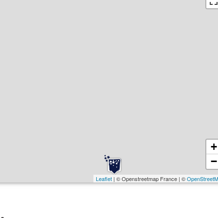
+
−
Leaflet
| © Openstreetmap France | ©
OpenStreet
s