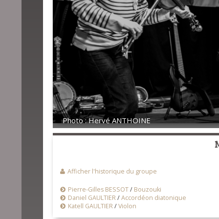
Photo : Hervé ANTHOINE
Afficher l'historique du groupe
Pierre-Gilles BESSOT
/
Bouzouki
Daniel GAULTIER
/
Accordéon diatonique
Katell GAULTIER
/
Violon