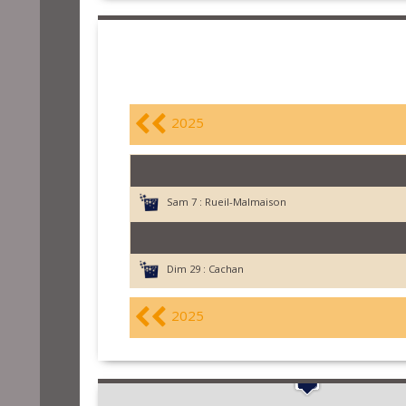
2025
Sam 7 :
Rueil-Malmaison
Dim 29 :
Cachan
2025