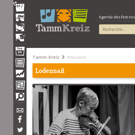
Agenda des fest-noz e
Tamm-Kreiz
Annuaire
Lodennañ