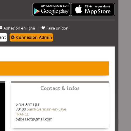
|
Adhésion en ligne
Faire un don
ent
Connexion Admin
Contact & infos
6 rue Armagis
78100
Saint-Germain-en-Laye
FRANCE
pgbessot@gmail.com