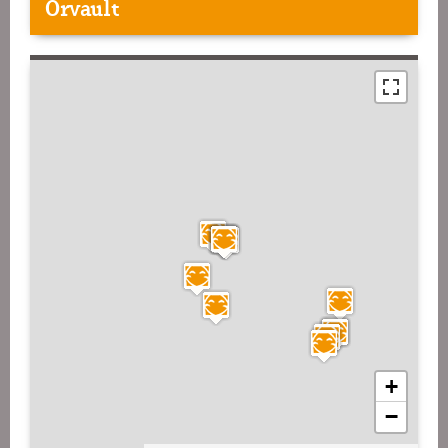
Orvault
+
−