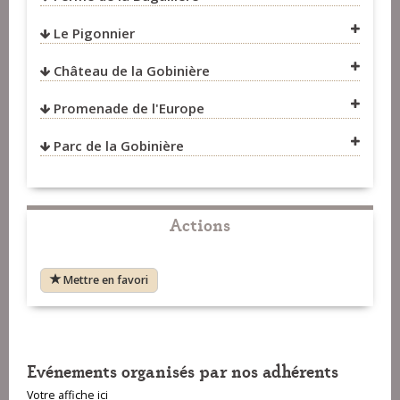
Le Pigonnier
VOIR SUR LA CARTE
Château de la Gobinière
VOIR SUR LA CARTE
Promenade de l'Europe
VOIR SUR LA CARTE
Parc de la Gobinière
VOIR SUR LA CARTE
VOIR SUR LA CARTE
VOIR SUR LA CARTE
Actions
VOIR SUR LA CARTE
Mettre en favori
Evénements organisés par nos adhérents
Votre affiche ici