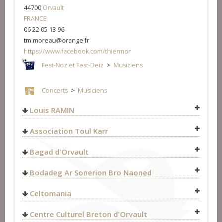
44700
Orvault
FRANCE
06 22 05 13 96
tm.moreau@orange.fr
https://www.facebook.com/thiermor
Fest-Noz et Fest-Deiz
>
Musiciens
Concerts
>
Musiciens
Louis RAMIN
Association Toul Karr
44700
Orvault
Fest-Noz et Fest-Deiz
>
Organisateurs
FRANCE
Bagad d'Orvault
http://nozbreizh.fr/
SONERION
Bodadeg Ar Sonerion Bro Naoned
https://www.facebook.com/nozbreizh
2 Chemin du Conservatoire
56270
Ploemeur
Formation
>
Animateurs
http://bas44.free.fr
Celtomania
FRANCE
Concerts
>
Organisateurs
02.97.86.05.54
Fest-Noz et Fest-Deiz
>
Organisateurs
Centre Culturel Breton d'Orvault
https://sonerion.bzh/