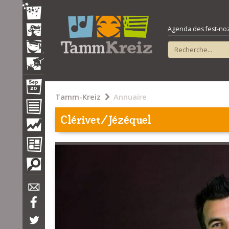
Agenda des fest-noz e
Tamm-Kreiz
Annuaire
Clérivet/Jézéquel