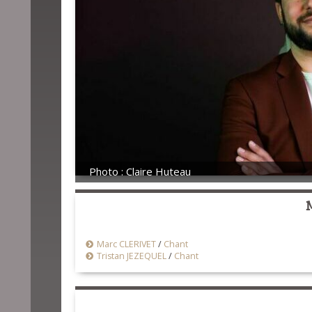
Photo : Claire Huteau
Marc CLERIVET
/
Chant
Tristan JEZEQUEL
/
Chant