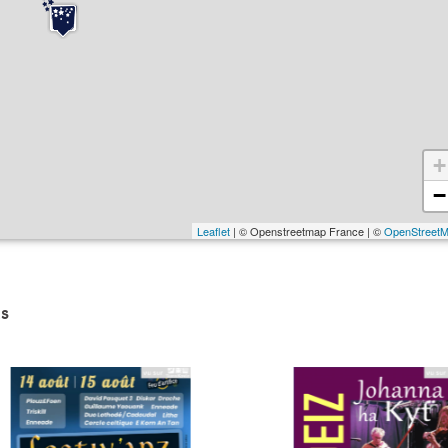
+
−
Leaflet
| © Openstreetmap France | ©
OpenStreet
s