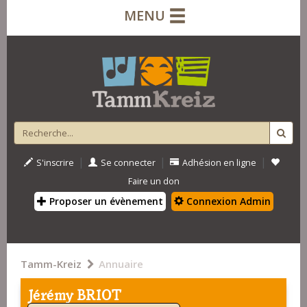
MENU
|
|
|
S'inscrire
Se connecter
Adhésion en ligne
Faire un don
Proposer un évènement
Connexion Admin
Tamm-Kreiz
Annuaire
Jérémy BRIOT