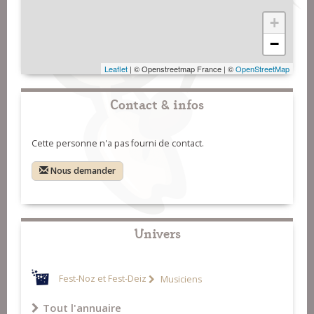
+
−
Leaflet
| © Openstreetmap France | ©
OpenStreetMap
Contact & infos
Cette personne n'a pas fourni de contact.
Nous demander
Univers
Fest-Noz et Fest-Deiz
Musiciens
Tout l'annuaire