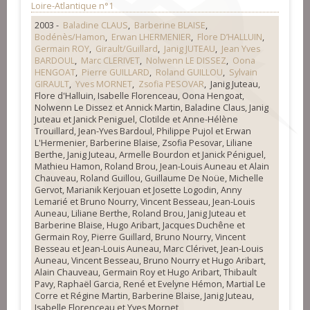
Loire-Atlantique n°1
2003 -
Baladine CLAUS
,
Barberine BLAISE
,
Bodénès/Hamon
,
Erwan LHERMENIER
,
Flore D’HALLUIN
,
Germain ROY
,
Girault/Guillard
,
Janig JUTEAU
,
Jean Yves
BARDOUL
,
Marc CLERIVET
,
Nolwenn LE DISSEZ
,
Oona
HENGOAT
,
Pierre GUILLARD
,
Roland GUILLOU
,
Sylvain
GIRAULT
,
Yves MORNET
,
Zsofia PESOVAR
, Janig Juteau,
Flore d'Halluin, Isabelle Florenceau, Oona Hengoat,
Nolwenn Le Dissez et Annick Martin, Baladine Claus, Janig
Juteau et Janick Peniguel, Clotilde et Anne-Hélène
Trouillard, Jean-Yves Bardoul, Philippe Pujol et Erwan
L'Hermenier, Barberine Blaise, Zsofia Pesovar, Liliane
Berthe, Janig Juteau, Armelle Bourdon et Janick Péniguel,
Mathieu Hamon, Roland Brou, Jean-Louis Auneau et Alain
Chauveau, Roland Guillou, Guillaume De Noüe, Michelle
Gervot, Marianik Kerjouan et Josette Logodin, Anny
Lemarié et Bruno Nourry, Vincent Besseau, Jean-Louis
Auneau, Liliane Berthe, Roland Brou, Janig Juteau et
Barberine Blaise, Hugo Aribart, Jacques Duchêne et
Germain Roy, Pierre Guillard, Bruno Nourry, Vincent
Besseau et Jean-Louis Auneau, Marc Clérivet, Jean-Louis
Auneau, Vincent Besseau, Bruno Nourry et Hugo Aribart,
Alain Chauveau, Germain Roy et Hugo Aribart, Thibault
Pavy, Raphaël Garcia, René et Evelyne Hémon, Martial Le
Corre et Régine Martin, Barberine Blaise, Janig Juteau,
Isabelle Florenceau et Yves Mornet