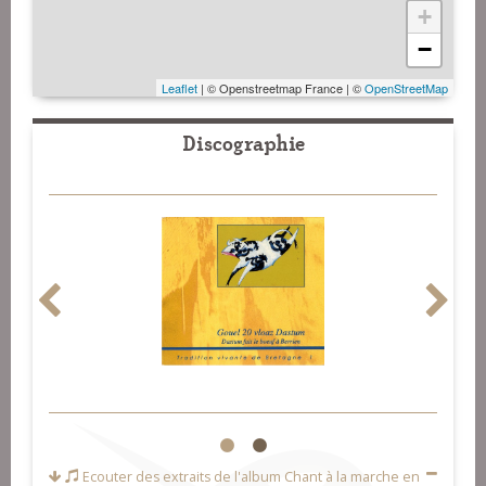
+
−
Leaflet
| © Openstreetmap France | ©
OpenStreetMap
Discographie
1
2
Ecouter des extraits de l'album
Chant à la marche en