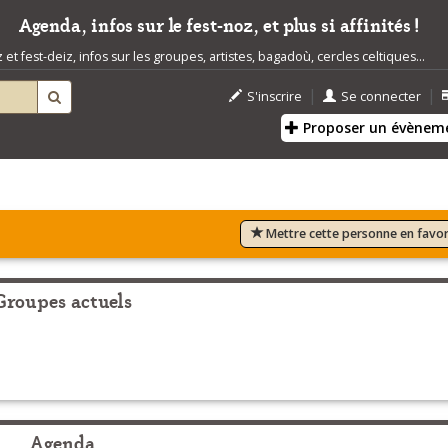
Agenda, infos sur le fest-noz, et plus si affinités !
t fest-deiz, infos sur les groupes, artistes, bagadoù, cercles celtiques...
|
|
S'inscrire
Se connecter
Proposer un évènem
Mettre cette personne en favor
Groupes actuels
Agenda