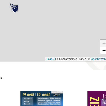
+
−
Leaflet
| © Openstreetmap France | ©
OpenStreet
s