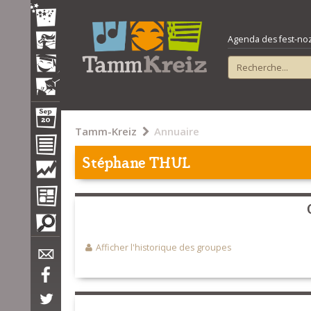
Agenda des fest-noz e
Tamm-Kreiz
Annuaire
Stéphane THUL
Afficher l'historique des groupes