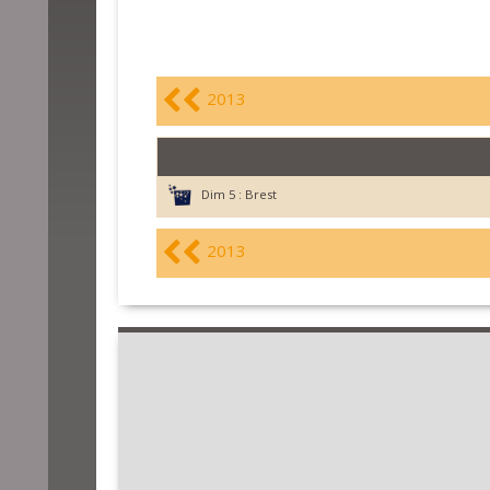
2013
Dim 5 :
Brest
2013