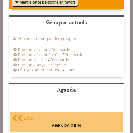
Mettre cette personne en favori
Groupes actuels
Afficher l'historique des groupes
Bodénès/Hamon
/
Bombarde
Bodenes/Hamon/Le Gall
/
Bombarde
Bodenès/Le Gall
/
Bombarde
Bodenès/Moign
/
Bombarde
Lécuyer/Bodénés/Poder
/
Biniou
Agenda
2025
AGENDA 2026