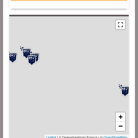
+
−
Leaflet
| © Openstreetmap France | ©
OpenStreetMap