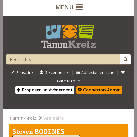
MENU
|
|
|
S'inscrire
Se connecter
Adhésion en ligne
Faire un don
Proposer un évènement
Connexion Admin
Tamm-Kreiz
Annuaire
Steven BODENES