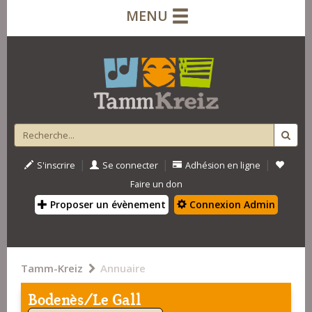
MENU
|
|
|
S'inscrire
Se connecter
Adhésion en ligne
Faire un don
Proposer un évènement
Connexion Admin
Tamm-Kreiz
Annuaire
Bodenès/Le Gall