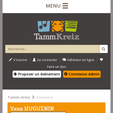
MENU
|
|
|
S'inscrire
Se connecter
Adhésion en ligne
Faire un don
Proposer un évènement
Connexion Admin
Tamm-Kreiz
Annuaire
Yann HUGUENIN