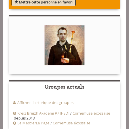
Mettre cette personne en favori
Groupes actuels
Afficher l'historique des groupes
Kreiz Breizh Akademi #7 [HED]
/
Cornemuse écossaise
depuis 2018
Le Mestre/Le Page
/
Cornemuse écossaise