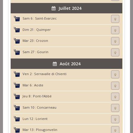
Juillet 2024
Sam 6 :
Saint-Evarzec
Dim 21 :
Quimper
Mar 23 :
Crozon
Sam 27 :
Gourin
Août 2024
Ven 2 :
Serravalle di Chienti
Mar 6 :
Aoste
Jeu 8 :
Pont-l'Abbé
Sam 10 :
Concarneau
Lun 12 :
Lorient
Mar 13 :
Plougonvelin