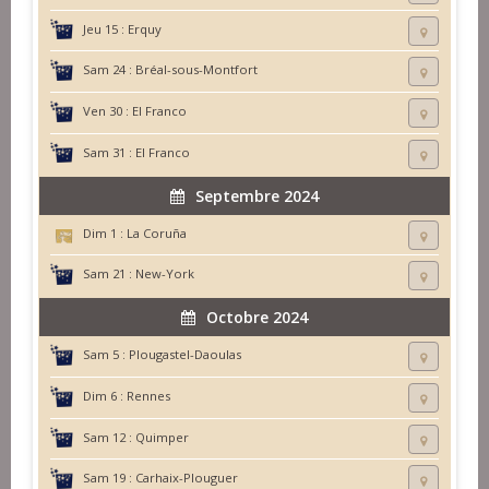
Jeu 15 :
Erquy
Sam 24 :
Bréal-sous-Montfort
Ven 30 :
El Franco
Sam 31 :
El Franco
Septembre 2024
Dim 1 :
La Coruña
Sam 21 :
New-York
Octobre 2024
Sam 5 :
Plougastel-Daoulas
Dim 6 :
Rennes
Sam 12 :
Quimper
Sam 19 :
Carhaix-Plouguer