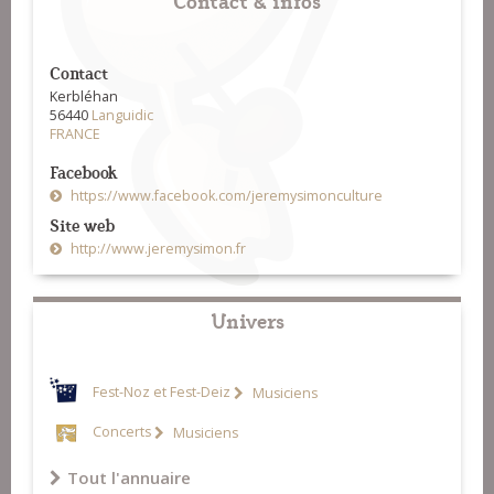
Contact
Kerbléhan
56440
Languidic
FRANCE
Facebook
https://www.facebook.com/jeremysimonculture
Site web
http://www.jeremysimon.fr
Univers
Fest-Noz et Fest-Deiz
Musiciens
Concerts
Musiciens
Tout l'annuaire