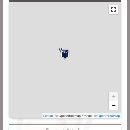
+
−
Leaflet
| © Openstreetmap France | ©
OpenStreetMap
Contact & infos