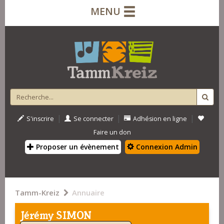
MENU
|
|
|
S'inscrire
Se connecter
Adhésion en ligne
Faire un don
Proposer un évènement
Connexion Admin
Tamm-Kreiz
Annuaire
Jérémy SIMON