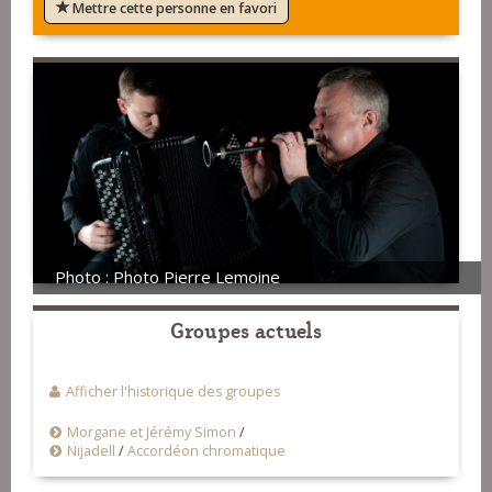
Mettre cette personne en favori
Photo : Photo Pierre Lemoine
Groupes actuels
Afficher l'historique des groupes
Morgane et Jérémy Simon
/
Nijadell
/
Accordéon chromatique