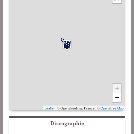
+
−
Leaflet
| © Openstreetmap France | ©
OpenStreetMap
Discographie