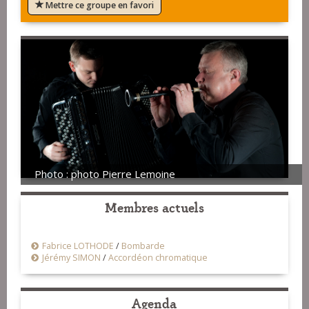
Mettre ce groupe en favori
Photo : photo Pierre Lemoine
Membres actuels
Fabrice LOTHODE
/
Bombarde
Jérémy SIMON
/
Accordéon chromatique
Agenda