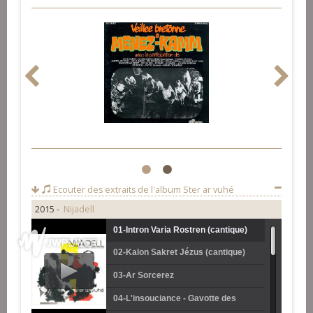
1
2
Ecouter des extraits de l'album
Ster ar vuhé
2015 -
Nijadell
01-Intron Varia Rostren (cantique)
02-Kalon Sakret Jézus (cantique)
03-Ar Sorcerez
04-L'insouciance - Gavotte des