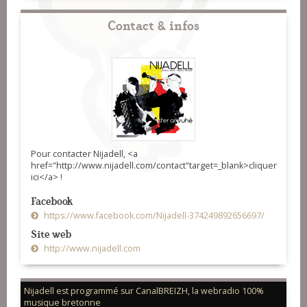
Contact & infos
Pour contacter Nijadell, <a
href="http://www.nijadell.com/contact"target=_blank>cliquer
ici</a> !
Facebook
https://www.facebook.com/Nijadell-374249892656697/
Site web
http://www.nijadell.com
Nijadell est programmé sur CanalBREIZH, la webradio 100%
musique bretonne