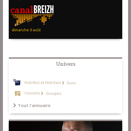
dimanche 9 août
Univers
Fest-Noz et Fest-Deiz
Duos
Concerts
Groupes
Tout l'annuaire