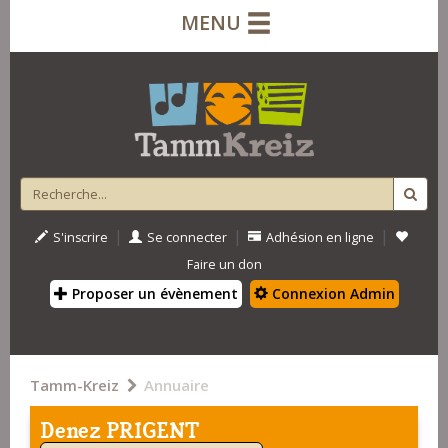
MENU
|
|
|
S'inscrire
Se connecter
Adhésion en ligne
Faire un don
Proposer un évènement
Connexion Admin
Tamm-Kreiz
Annuaire
Denez PRIGENT