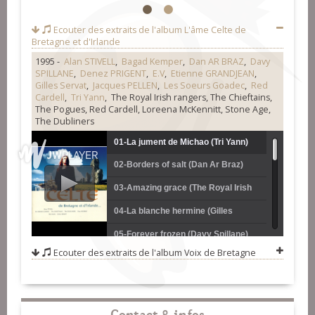
1
2
Ecouter des extraits de l'album
L'âme Celte de
Bretagne et d'Irlande
1995 -
Alan STIVELL
,
Bagad Kemper
,
Dan AR BRAZ
,
Davy
SPILLANE
,
Denez PRIGENT
,
E.V
,
Etienne GRANDJEAN
,
Gilles Servat
,
Jacques PELLEN
,
Les Soeurs Goadec
,
Red
Cardell
,
Tri Yann
, The Royal Irish rangers, The Chieftains,
The Pogues, Red Cardell, Loreena McKennitt, Stone Age,
The Dubliners
01-La jument de Michao (Tri Yann)
02-Borders of salt (Dan Ar Braz)
03-Amazing grace (The Royal Irish
rangers)
04-La blanche hermine (Gilles
Servat)
05-Forever frozen (Davy Spillane)
Ecouter des extraits de l'album
Voix de Bretagne
06-Boil the breakfast (The
Chieftains)
07-Medley (the recruiting sergeant-
the rocky road to dublin-galway
08-We've got to be alone (Red
Contact & infos