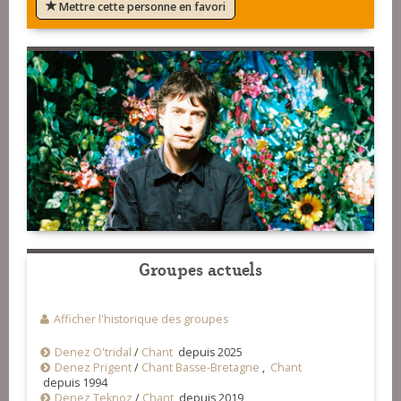
Mettre cette personne en favori
Groupes actuels
Afficher l'historique des groupes
Denez O'tridal
/
Chant
depuis 2025
Denez Prigent
/
Chant Basse-Bretagne
,
Chant
depuis 1994
Denez Teknoz
/
Chant
depuis 2019