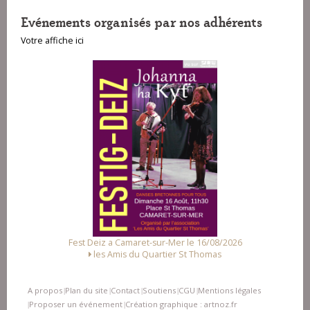
Evénements organisés par nos adhérents
Votre affiche ici
Fest Deiz a Camaret-sur-Mer le 16/08/2026
les Amis du Quartier St Thomas
A propos
Plan du site
Contact
Soutiens
CGU
Mentions légales
|
|
|
|
|
Proposer un événement
Création graphique : artnoz.fr
|
|