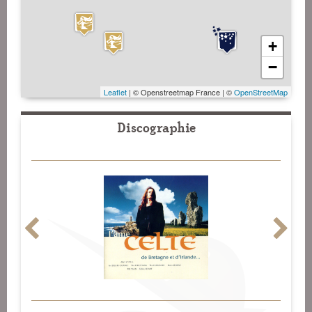
+
−
Leaflet
| © Openstreetmap France | ©
OpenStreetMap
Discographie