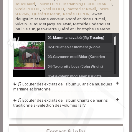
Roux/David
,
Louise EBREL
,
Marianning GUILIGOMARC'H
,
Nicole POCHIC
,
Noël BLOCH
,
Paotred ar Riwall
,
Pascal
SERVAIN
,
Quéré/Le Menn
,
Renée CHIPON
, Awen
Plougoulm et Marie Verveur, André et Irène Drumel,
Sylvain Le Roux et Jacques David, Mathilde Boderiou et
Paul Salaün, Jean-Pierre Quéré et Christophe Le Menn
01-Mamm an avaloù (Ifig Troadeg)
02-Erruet eo ar moment (Nicole
Pochic)
03-Gavotenn mod Bidar (Kanerien
Sant-Rivoal)
04-Two pretty boys (John Wright)
05-Gavotenn mod Aven (Brigitte
Ecouter des extraits de l'album
20 ans de musiques
Kloareg et Gilles Penseg)
06-Tri martolod (Nicole Pochic)
maritime et bretonne
07-Ar sorserez (Awen Plougoulm et
Ecouter des extraits de l'album
Chants de marins
traditionnels -Sélection des volumes I à IV
Marie Verveur)
08-Bravan amzer'm eus bet james
(André et Irène Drumel)
09-Vas-t-en trouver ma mie (Renée
Chipon)
10-Ar yar war ar ben kolo (Gilles Le
Contact & infos