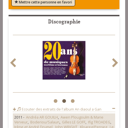
Mettre cette personne en favori
Discographie
1
2
3
Ecouter des extraits de l'album
An diaoul a Gan
2011 -
Andréa AR GOUILH
,
Awen Plougoulm & Marie
Verveur
,
Boderiou/Salaun
,
Gilles LE GOFF
,
Ifig TROADEG
,
Irène et André Drumel
,
John WRIGHT
,
Kloareg/Penseg
,
Le