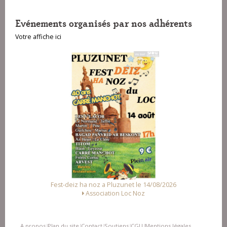
Evénements organisés par nos adhérents
Votre affiche ici
unet le 14/08/2026
Fest Noz a Arzal le 15/08/2026
Loc Noz
Alliance des Associations d'Arzal
A propos
Plan du site
Contact
Soutiens
CGU
Mentions légales
|
|
|
|
|