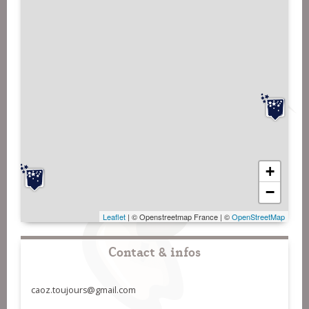
+
−
Leaflet
| © Openstreetmap France | ©
OpenStreetMap
Contact & infos
caoz.toujours@gmail.com