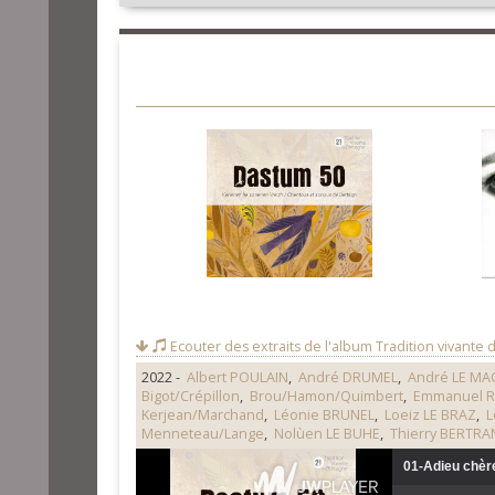
Ecouter des extraits de l'album
Tradition vivante 
2022 -
Albert POULAIN
,
André DRUMEL
,
André LE MA
Bigot/Crépillon
,
Brou/Hamon/Quimbert
,
Emmanuel 
Kerjean/Marchand
,
Léonie BRUNEL
,
Loeiz LE BRAZ
,
L
Menneteau/Lange
,
Nolùen LE BUHE
,
Thierry BERTRA
01-Adieu chèr