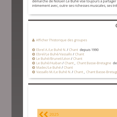
démarche de Nolùen Le Buhé vise toujours à partager le 
intimement avec, outre ses richesses musicales, ses tré
Afficher l'historique des groupes
Ebrel A./Le Buhé N.
/
Chant
depuis 1990
Ebrel/Le Buhé/Vassallo
/
Chant
Le Buhé/Brunet/Léon
/
Chant
Le Buhé/Huiban
/
Chant
,
Chant Basse-Bretagne
dep
Madec/Le Buhé
/
Chant
Vassallo M./Le Buhé N.
/
Chant
,
Chant Basse-Breta
2025