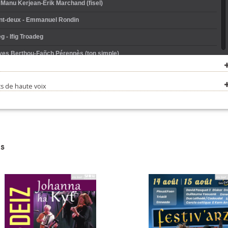
 Manu Kerjean-Erik Marchand (fisel)
ant-deux - Emmanuel Rondin
 - Ifig Troadeg
Yves Berthou-Fañch Pérennès (ton simple)
ur à la ridée - Brou-Hamon-Quimbert (ridée)
s de haute voix
gerhet - André Drumel (marche)
oeuc - Uriel l'Hermitte
red Plouilio - Marie-Josèphe Bertrand
z ar Faoued - Pierre Crépillon-Laurent Bigot
s
aimant Pierre - Joseph Guillot
eodoù - Eric Ménneteau-Youenn Lange (danse fañch)
e tristesse - Thierry Bertrand
wenn - Nolùen Le Buhé
vottes pourlet - André Le Maguet