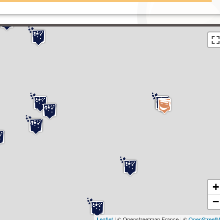
+
−
Leaflet
| © Openstreetmap France | ©
OpenStreet