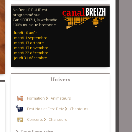
Nolùen LE BUHE est
programmé sur
CanalBREIZH, la webradio
100% musique bretonne
lundi 10 août
mardi 1 septembre
mardi 13 octobre
mardi 17 novembre
mardi 22 décembre
jeudi 31 décembre
Univers
Formation
Animateurs
Fest-Noz et Fest-Deiz
Chanteurs
Concerts
Chanteurs
Tout l'annuaire