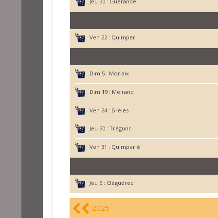
Jeu 30 :
Guérande
Ven 22 :
Quimper
Dim 5 :
Morlaix
Dim 19 :
Melrand
Ven 24 :
Brélès
Jeu 30 :
Trégunc
Ven 31 :
Quimperlé
Jeu 6 :
Cléguérec
2025