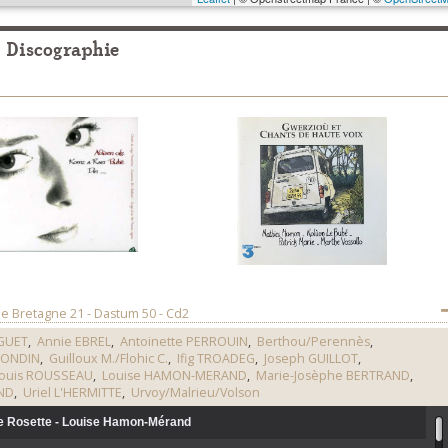
Discographie
de Bretagne 21 - Dastum 50 - Cd2
GUET
,
Annie EBREL
,
Antoinette PERROUIN
,
Berthou/Perennès
,
RONDIN
,
Guilloux M./Flohic C.
,
Ifig TROADEG
,
Joseph GUILLOT
,
ouis ROUSSEAU
,
Louise HAMON-MERAND
,
Marie-Josèphe BERTRAND
,
ND
,
Uriel L'HERMITTE
,
Urvoy/Malrieu/Volson
e Rosette - Louise Hamon-Mérand