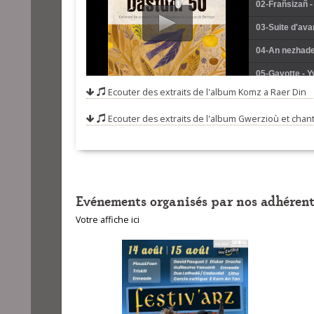
02-Frañsizañ -
03-Suite d'av
04-An nezhadeg
05-Gavotte - 
Ecouter des extraits de l'album
Komz a Raer Din
06-Un petit to
Ecouter des extraits de l'album
Gwerzioù et chant
07-Tonieu de 
08-Ronde de Pl
09-Kimiad paot
10-Gavotenn gi
Evénements organisés par nos adhérent
11-Pierre mon 
Votre affiche ici
12-Ar gwall d
13-Hélas quell
14-Al leanez 
15-Suite de ga