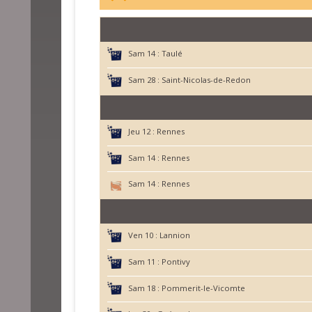
Sam 14 :
Taulé
Sam 28 :
Saint-Nicolas-de-Redon
Jeu 12 :
Rennes
Sam 14 :
Rennes
Sam 14 :
Rennes
Ven 10 :
Lannion
Sam 11 :
Pontivy
Sam 18 :
Pommerit-le-Vicomte