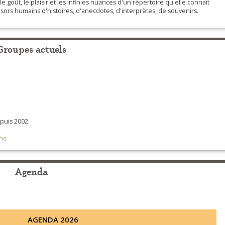
goût, le plaisir et les infinies nuances d'un répertoire qu'elle connaît
sors humains d'histoires, d'anecdotes, d'interprètes, de souvenirs.
Groupes actuels
uis 2002
gne
Agenda
AGENDA 2026