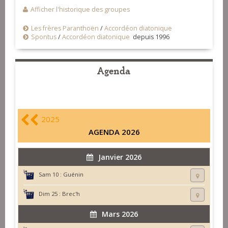
Afficher l'historique des groupes
Les frères Paranthoën
/
Accordéon diatonique
Spontus
/
Accordéon diatonique
depuis 1996
Agenda
2025
AGENDA 2026
Janvier 2026
Sam 10 :
Guénin
Dim 25 :
Brec'h
Mars 2026