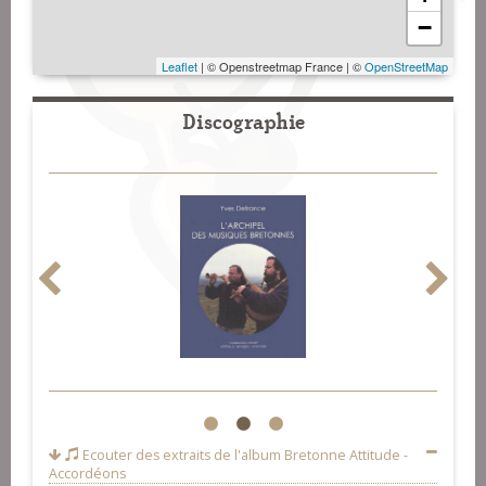
−
Leaflet
| © Openstreetmap France | ©
OpenStreetMap
Discographie
1
2
3
Ecouter des extraits de l'album
Bretonne Attitude -
Accordéons