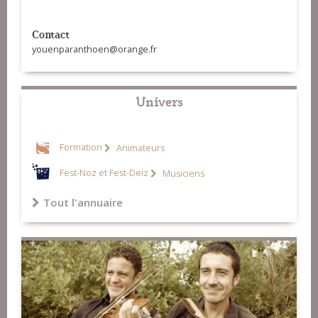
12-Le Biniou à boutons (Youen
Contact
Paranthoën)
13-9 rue de Belle-Ile (Gwenaël
youenparanthoen@orange.fr
Goulène)
14-Li Vizoun (Jérôme Soulas)
Univers
Formation
Animateurs
Fest-Noz et Fest-Deiz
Musiciens
Tout l'annuaire