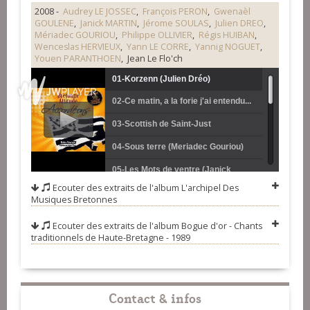
2008 -
Audrey LE JOSSEC
,
François PERON
,
Gwenaèl
GOULENE
,
Janick MARTIN
,
Jérome SOULAS
,
Julien DREO
,
Mériadec GOURIOU
,
Philippe OLLIVIER
,
Régis HUIBAN
,
Wenceslas HERVIEUX
,
Yann LE CORRE
,
Yannig NOGUET
,
Youen PARANTHOEN
, Jean Le Flo'ch
01-Korzenn (Julien Dréo)
02-Ce matin, a la forie j'ai entendu...
(Jean Le Flo'ch)
03-Scottish de Saint-Just
(Wenceslas Hervieux)
04-Sous terre (Meriadec Gouriou)
05-Les Mots de ventre (Janick
Ecouter des extraits de l'album
L'archipel Des
Martin)
06-Joyeuses Pâques (Yann Le
Musiques Bretonnes
Corre)
07-Prendre l'air (Fañch Peron)
Ecouter des extraits de l'album
Bogue d'or - Chants
traditionnels de Haute-Bretagne - 1989
08-Coup de coeur (Audrey Le
Jossec)
09-Tourpakak (Philippe Ollivier)
10-Manuzurka (Yannig Noguet)
Contact & infos
11-Courte-Paille (Régis Huiban)