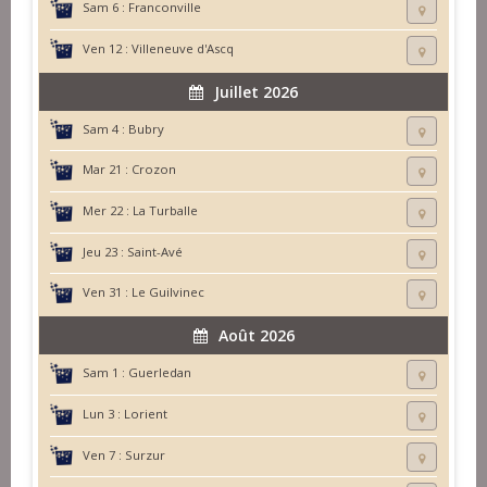
Sam 6 :
Franconville
Ven 12 :
Villeneuve d'Ascq
Juillet 2026
Sam 4 :
Bubry
Mar 21 :
Crozon
Mer 22 :
La Turballe
Jeu 23 :
Saint-Avé
Ven 31 :
Le Guilvinec
Août 2026
Sam 1 :
Guerledan
Lun 3 :
Lorient
Ven 7 :
Surzur