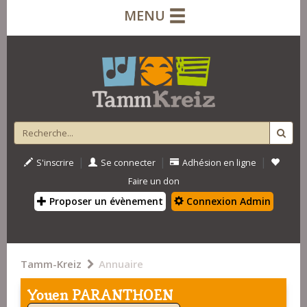
MENU
|
|
|
S'inscrire
Se connecter
Adhésion en ligne
Faire un don
Proposer un évènement
Connexion Admin
Tamm-Kreiz
Annuaire
Youen PARANTHOEN