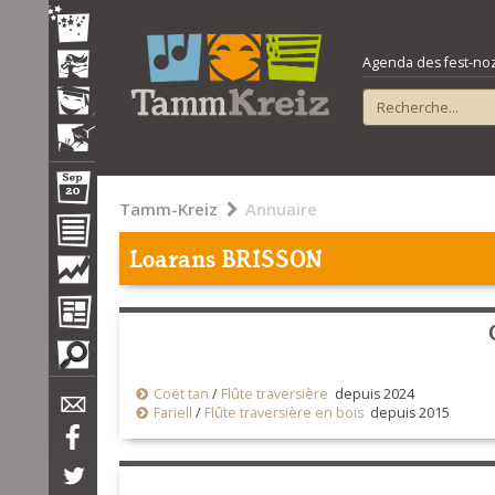
Agenda des fest-noz e
Tamm-Kreiz
Annuaire
Loarans BRISSON
Coët tan
/
Flûte traversière
depuis 2024
Fariell
/
Flûte traversière en bois
depuis 2015