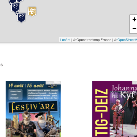
+
−
Leaflet
| © Openstreetmap France | ©
OpenStreet
s