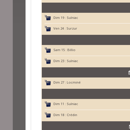
Dim 19 :
Sulniac
Ven 24 :
Surzur
Sam 15 :
Billio
Dim 23 :
Sulniac
Dim 27 :
Locminé
Dim 11 :
Sulniac
Dim 18 :
Crédin