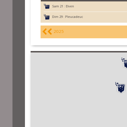
Sam 21 :
Elven
Dim 29 :
Pleucadeuc
2025