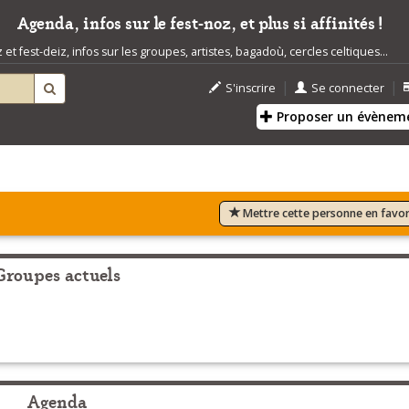
Agenda, infos sur le fest-noz, et plus si affinités !
t fest-deiz, infos sur les groupes, artistes, bagadoù, cercles celtiques...
|
|
S'inscrire
Se connecter
Proposer un évènem
Mettre cette personne en favor
Groupes actuels
Agenda