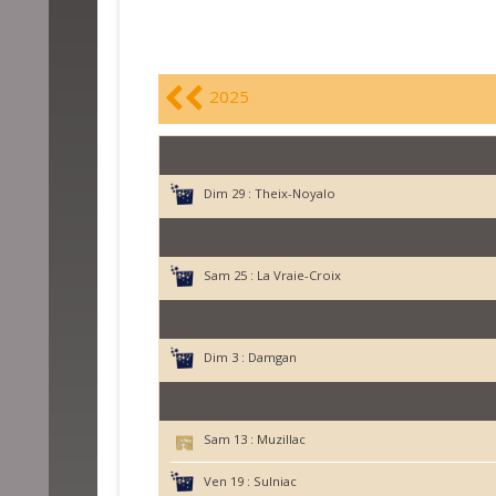
2025
Dim 29 :
Theix-Noyalo
Sam 25 :
La Vraie-Croix
Dim 3 :
Damgan
Sam 13 :
Muzillac
Ven 19 :
Sulniac