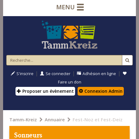
MENU
|
|
|
S'inscrire
Se connecter
Adhésion en ligne
Faire un don
Proposer un évènement
Connexion Admin
Tamm-Kreiz
Annuaire
Fest-Noz et Fest-Deiz
Sonneurs