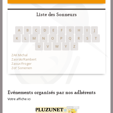
Liste des Sonneurs
A
B
C
D
E
F
G
H
I
J
K
L
M
N
O
P
Q
R
S
T
U
V
W
Y
Z
ZAK Michal
Zaorski/Rambert
Zaour/Froger
Zot' Sonerien
Evénements organisés par nos adhérents
Votre affiche ici