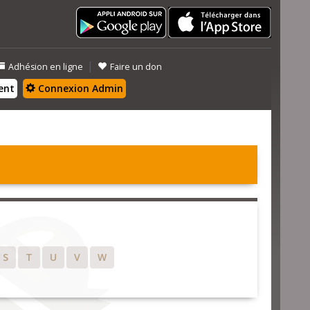
|
Adhésion en ligne
Faire un don
ent
Connexion Admin
S
T
U
V
W