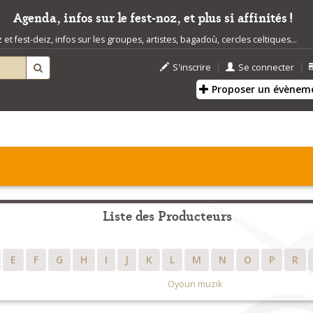
Agenda, infos sur le fest-noz, et plus si affinités !
t fest-deiz, infos sur les groupes, artistes, bagadoù, cercles celtiques...
|
|
S'inscrire
Se connecter
Proposer un évènem
Liste des Producteurs
E
F
G
H
I
J
K
L
M
N
O
P
R
Oyoun muzik