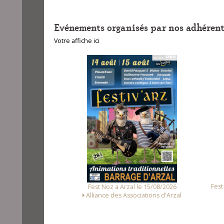
Evénements organisés par nos adhérent
Votre affiche ici
unet le 14/08/2026
Fest
Fest Noz a Arzal le 15/08/2026
Loc Noz
Alliance des Associations d'Arzal