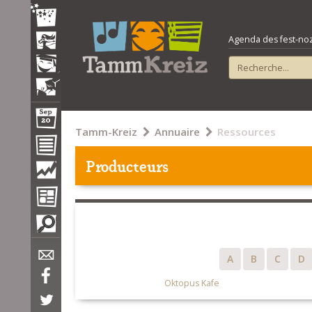
Agenda des fest-noz e
Tamm-Kreiz
Annuaire
Ressources
Producteurs
A
B
C
D
Oktopus Kafe