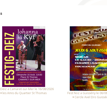
s
 Deiz a Camaret-sur-Mer le 16/08/2026
Fest Noz a Guissény le 06/0
les Amis du Quartier St Thomas
Cercle Avel Dro Guissé